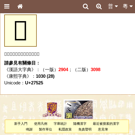
普
粵
𧔥
「𧔥」字未收錄於本資料庫。
請參見有關條目：
《漢語大字典》：（一版）
2904
；（二版）
3098
《康熙字典》：
1030 (28)
Unicode：
U+27525
新手入門
使用凡例
字庫統計
隨機漢字
最近被搜索的漢字
鳴謝
製作單位
私隱政策
免責聲明
意見簿