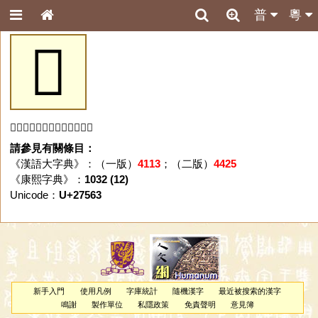
普
粵
𧕣
「𧕣」字未收錄於本資料庫。
請參見有關條目：
《漢語大字典》：（一版）
4113
；（二版）
4425
《康熙字典》：
1032 (12)
Unicode：
U+27563
新手入門
使用凡例
字庫統計
隨機漢字
最近被搜索的漢字
鳴謝
製作單位
私隱政策
免責聲明
意見簿