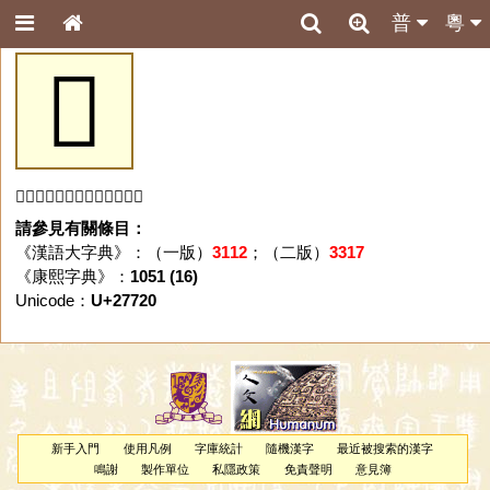
普
粵
𧜠
「𧜠」字未收錄於本資料庫。
請參見有關條目：
《漢語大字典》：（一版）
3112
；（二版）
3317
《康熙字典》：
1051 (16)
Unicode：
U+27720
新手入門
使用凡例
字庫統計
隨機漢字
最近被搜索的漢字
鳴謝
製作單位
私隱政策
免責聲明
意見簿