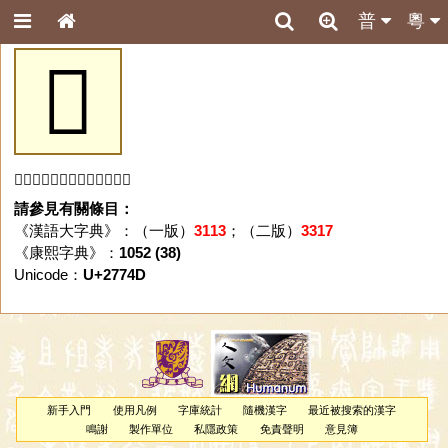
普
粵
𧝍
「𧝍」字未收錄於本資料庫。
請參見有關條目：
《漢語大字典》：（一版）
3113
；（二版）
3317
《康熙字典》：
1052 (38)
Unicode：
U+2774D
新手入門
使用凡例
字庫統計
隨機漢字
最近被搜索的漢字
鳴謝
製作單位
私隱政策
免責聲明
意見簿