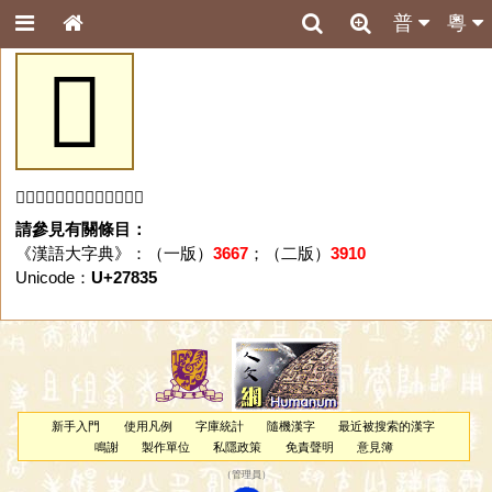
普
粵
𧠵
「𧠵」字未收錄於本資料庫。
請參見有關條目：
《漢語大字典》：（一版）
3667
；（二版）
3910
Unicode：
U+27835
新手入門
使用凡例
字庫統計
隨機漢字
最近被搜索的漢字
鳴謝
製作單位
私隱政策
免責聲明
意見簿
（
管理員
）