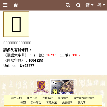
普
粵
𧡷
「𧡷」字未收錄於本資料庫。
請參見有關條目：
《漢語大字典》：（一版）
3673
；（二版）
3915
《康熙字典》：
1064 (25)
Unicode：
U+27877
新手入門
使用凡例
字庫統計
隨機漢字
最近被搜索的漢字
鳴謝
製作單位
私隱政策
免責聲明
意見簿