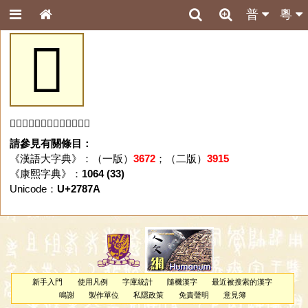
普
粵
𧡺
「𧡺」字未收錄於本資料庫。
請參見有關條目：
《漢語大字典》：（一版）
3672
；（二版）
3915
《康熙字典》：
1064 (33)
Unicode：
U+2787A
新手入門
使用凡例
字庫統計
隨機漢字
最近被搜索的漢字
鳴謝
製作單位
私隱政策
免責聲明
意見簿