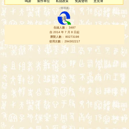
鳴謝
製作單位
私隱政策
免責聲明
意見簿
（
管理員
）
在線人數： 3487
自 2014 年 7 月 8 日起
瀏覽人數： 80273198
使用次數： 294302217