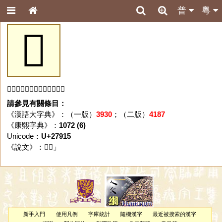
普
粵
𧤕
「𧤕」字未收錄於本資料庫。
請參見有關條目：
《漢語大字典》：（一版）
3930
；（二版）
4187
《康熙字典》：
1072 (6)
Unicode：
U+27915
《說文》：「
𧤕
」
新手入門
使用凡例
字庫統計
隨機漢字
最近被搜索的漢字