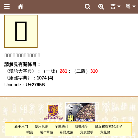
普
粵
𧥛
「𧥛」字未收錄於本資料庫。
請參見有關條目：
《漢語大字典》：（一版）
281
；（二版）
310
《康熙字典》：
1074 (4)
Unicode：
U+2795B
新手入門
使用凡例
字庫統計
隨機漢字
最近被搜索的漢字
鳴謝
製作單位
私隱政策
免責聲明
意見簿