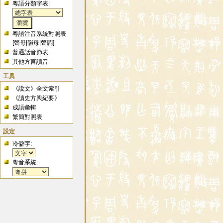
粵語分類字表:
粵語注音系統對照表
[
聲母
|
韻母
|
聲調
]
普通話音節表
其他方言讀音
工具
《說文》全文索引
《讀史方輿紀要》
成語彙輯
繁簡對照表
設定
冷僻字:
粵音系統: