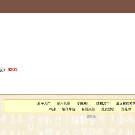
版）
4201
新手入門
使用凡例
字庫統計
隨機漢字
最近被搜索
鳴謝
製作單位
私隱政策
免責聲明
意見簿
（
管理員
）