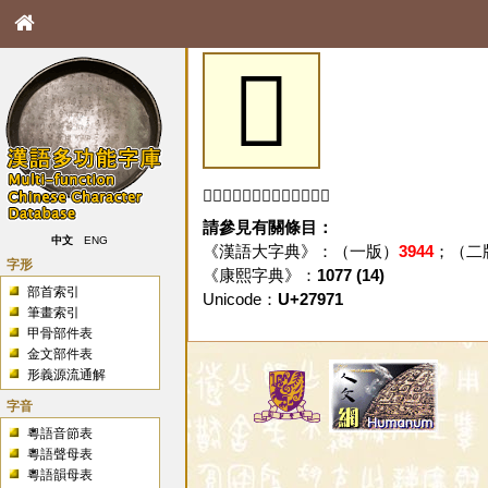
𧥱
「𧥱」字未收錄於本資料庫。
請參見有關條目：
中文
ENG
《漢語大字典》：（一版）
3944
；（二
字形
《康熙字典》：
1077 (14)
部首索引
Unicode：
U+27971
筆畫索引
甲骨部件表
金文部件表
形義源流通解
字音
粵語音節表
粵語聲母表
粵語韻母表