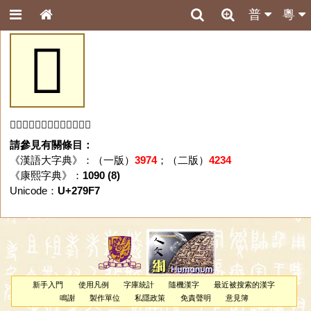
普
粵
𧧷
「𧧷」字未收錄於本資料庫。
請參見有關條目：
《漢語大字典》：（一版）
3974
；（二版）
4234
《康熙字典》：
1090 (8)
Unicode：
U+279F7
新手入門
使用凡例
字庫統計
隨機漢字
最近被搜索的漢字
鳴謝
製作單位
私隱政策
免責聲明
意見簿