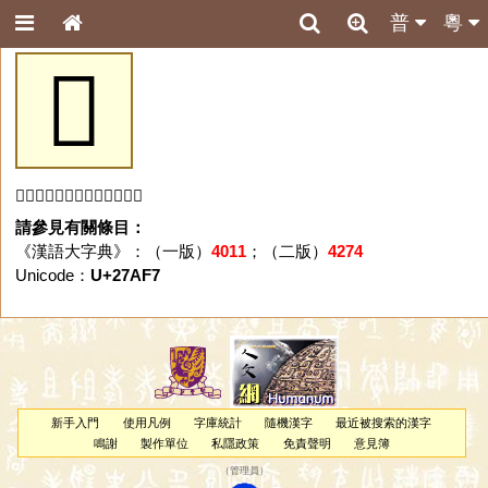
普
粵
𧫷
「𧫷」字未收錄於本資料庫。
請參見有關條目：
《漢語大字典》：（一版）
4011
；（二版）
4274
Unicode：
U+27AF7
新手入門
使用凡例
字庫統計
隨機漢字
最近被搜索的漢字
鳴謝
製作單位
私隱政策
免責聲明
意見簿
（
管理員
）