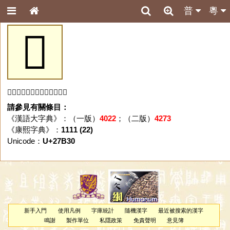
普
粵
𧬰
「𧬰」字未收錄於本資料庫。
請參見有關條目：
《漢語大字典》：（一版）
4022
；（二版）
4273
《康熙字典》：
1111 (22)
Unicode：
U+27B30
新手入門
使用凡例
字庫統計
隨機漢字
最近被搜索的漢字
鳴謝
製作單位
私隱政策
免責聲明
意見簿