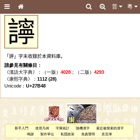
普
粵
𧭈
「𧭈」字未收錄於本資料庫。
請參見有關條目：
《漢語大字典》：（一版）
4028
；（二版）
4293
《康熙字典》：
1112 (28)
Unicode：
U+27B48
新手入門
使用凡例
字庫統計
隨機漢字
最近被搜索的漢字
鳴謝
製作單位
私隱政策
免責聲明
意見簿