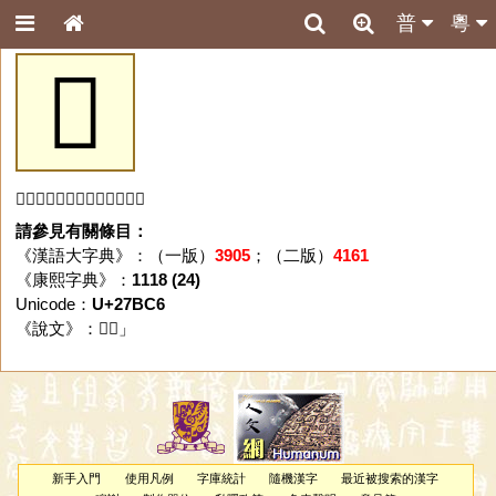
普
粵
𧯆
「𧯆」字未收錄於本資料庫。
請參見有關條目：
《漢語大字典》：（一版）
3905
；（二版）
4161
《康熙字典》：
1118 (24)
Unicode：
U+27BC6
《說文》：「
𧯆
」
新手入門
使用凡例
字庫統計
隨機漢字
最近被搜索的漢字