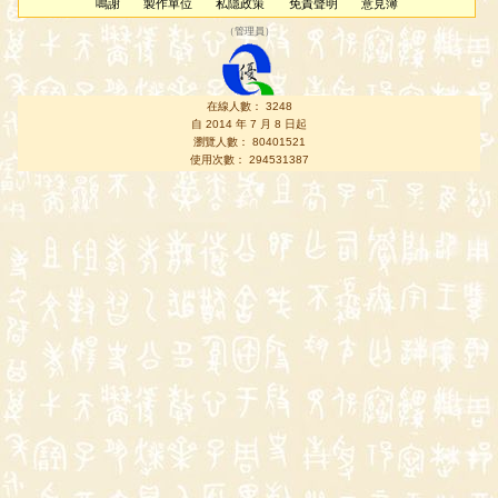
鳴謝
製作單位
私隱政策
免責聲明
意見簿
（
管理員
）
在線人數： 3248
自 2014 年 7 月 8 日起
瀏覽人數： 80401521
使用次數： 294531387