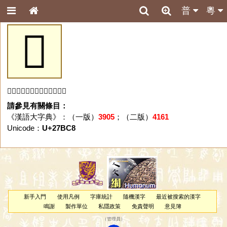
普
粵
𧯈
「𧯈」字未收錄於本資料庫。
請參見有關條目：
《漢語大字典》：（一版）
3905
；（二版）
4161
Unicode：
U+27BC8
新手入門
使用凡例
字庫統計
隨機漢字
最近被搜索的漢字
鳴謝
製作單位
私隱政策
免責聲明
意見簿
（
管理員
）