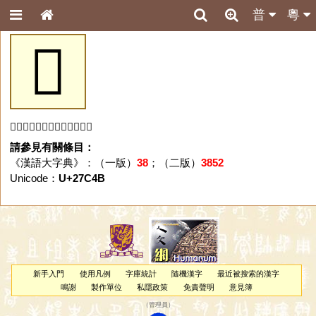
普
粵
𧱋
「𧱋」字未收錄於本資料庫。
請參見有關條目：
《漢語大字典》：（一版）
38
；（二版）
3852
Unicode：
U+27C4B
新手入門
使用凡例
字庫統計
隨機漢字
最近被搜索的漢字
鳴謝
製作單位
私隱政策
免責聲明
意見簿
（
管理員
）