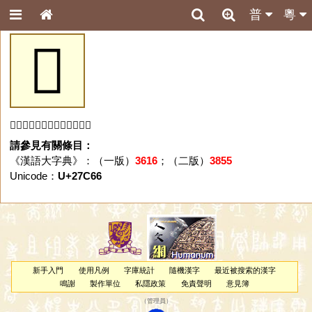
普
粵
𧱦
「𧱦」字未收錄於本資料庫。
請參見有關條目：
《漢語大字典》：（一版）
3616
；（二版）
3855
Unicode：
U+27C66
新手入門
使用凡例
字庫統計
隨機漢字
最近被搜索的漢字
鳴謝
製作單位
私隱政策
免責聲明
意見簿
（
管理員
）