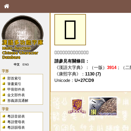
𧳙
「𧳙」字未收錄於本資料庫。
請參見有關條目：
中文
ENG
《漢語大字典》：（一版）
3914
；（二
字形
《康熙字典》：
1130 (7)
部首索引
Unicode：
U+27CD9
筆畫索引
甲骨部件表
金文部件表
形義源流通解
字音
粵語音節表
粵語聲母表
粵語韻母表