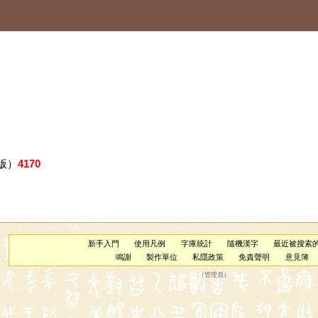
版）
4170
新手入門
使用凡例
字庫統計
隨機漢字
最近被搜索
鳴謝
製作單位
私隱政策
免責聲明
意見簿
（
管理員
）