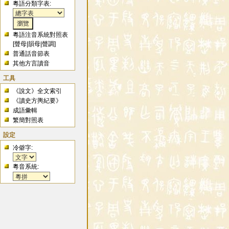
粵語分類字表:
粵語注音系統對照表
[
聲母
|
韻母
|
聲調
]
普通話音節表
其他方言讀音
工具
《說文》全文索引
《讀史方輿紀要》
成語彙輯
繁簡對照表
設定
冷僻字:
粵音系統: