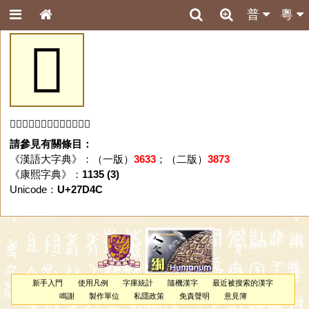
普
粵
𧵌
「𧵌」字未收錄於本資料庫。
請參見有關條目：
《漢語大字典》：（一版）
3633
；（二版）
3873
《康熙字典》：
1135 (3)
Unicode：
U+27D4C
新手入門
使用凡例
字庫統計
隨機漢字
最近被搜索的漢字
鳴謝
製作單位
私隱政策
免責聲明
意見簿