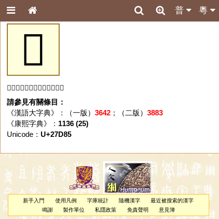
普
粵
𧶅
「𧶅」字未收錄於本資料庫。
請參見有關條目：
《漢語大字典》：（一版）
3642
；（二版）
3883
《康熙字典》：
1136 (25)
Unicode：
U+27D85
新手入門
使用凡例
字庫統計
隨機漢字
最近被搜索的漢字
鳴謝
製作單位
私隱政策
免責聲明
意見簿