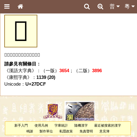
普
粵
𧷏
「𧷏」字未收錄於本資料庫。
請參見有關條目：
《漢語大字典》：（一版）
3654
；（二版）
3896
《康熙字典》：
1139 (20)
Unicode：
U+27DCF
新手入門
使用凡例
字庫統計
隨機漢字
最近被搜索的漢字
鳴謝
製作單位
私隱政策
免責聲明
意見簿