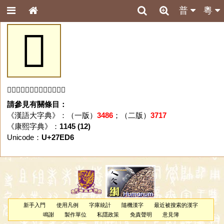
普
粵
𧻖
「𧻖」字未收錄於本資料庫。
請參見有關條目：
《漢語大字典》：（一版）
3486
；（二版）
3717
《康熙字典》：
1145 (12)
Unicode：
U+27ED6
新手入門
使用凡例
字庫統計
隨機漢字
最近被搜索的漢字
鳴謝
製作單位
私隱政策
免責聲明
意見簿