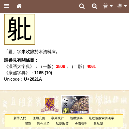
普
粵
𨈚
「𨈚」字未收錄於本資料庫。
請參見有關條目：
《漢語大字典》：（一版）
3808
；（二版）
4061
《康熙字典》：
1165 (10)
Unicode：
U+2821A
新手入門
使用凡例
字庫統計
隨機漢字
最近被搜索的漢字
鳴謝
製作單位
私隱政策
免責聲明
意見簿