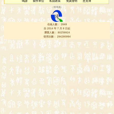
鳴謝
製作單位
私隱政策
免責聲明
意見簿
（
管理員
）
在線人數： 2849
自 2014 年 7 月 8 日起
瀏覽人數： 80259924
使用次數： 294280994