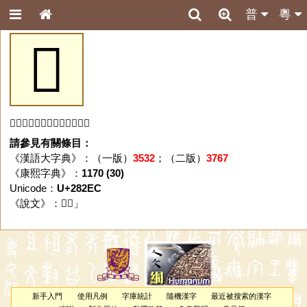
普
粵
𨋬
「𨋬」字未收錄於本資料庫。
請參見有關條目：
《漢語大字典》：（一版）
3532
；（二版）
3767
《康熙字典》：
1170 (30)
Unicode：
U+282EC
《說文》：「
𨋬
」
新手入門
使用凡例
字庫統計
隨機漢字
最近被搜索的漢字