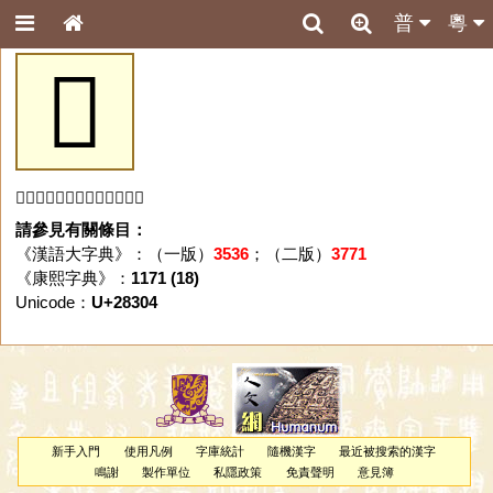
普
粵
𨌄
「𨌄」字未收錄於本資料庫。
請參見有關條目：
《漢語大字典》：（一版）
3536
；（二版）
3771
《康熙字典》：
1171 (18)
Unicode：
U+28304
新手入門
使用凡例
字庫統計
隨機漢字
最近被搜索的漢字
鳴謝
製作單位
私隱政策
免責聲明
意見簿