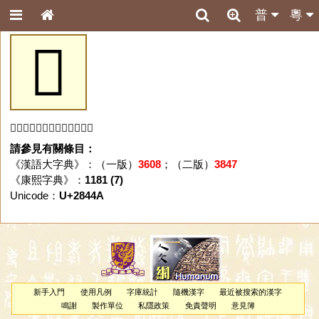
普
粵
𨑊
「𨑊」字未收錄於本資料庫。
請參見有關條目：
《漢語大字典》：（一版）
3608
；（二版）
3847
《康熙字典》：
1181 (7)
Unicode：
U+2844A
新手入門
使用凡例
字庫統計
隨機漢字
最近被搜索的漢字
鳴謝
製作單位
私隱政策
免責聲明
意見簿