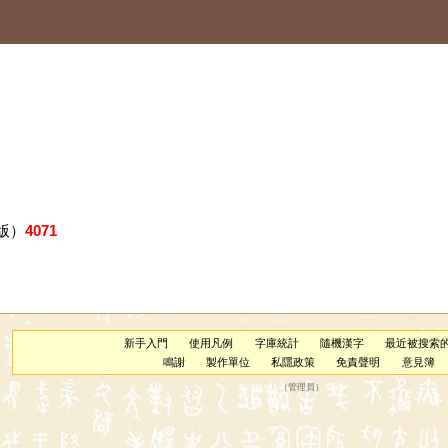
版）
4071
新手入門
使用凡例
字庫統計
隨機漢字
最近被搜索
鳴謝
製作單位
私隱政策
免責聲明
意見簿
（
管理員
）