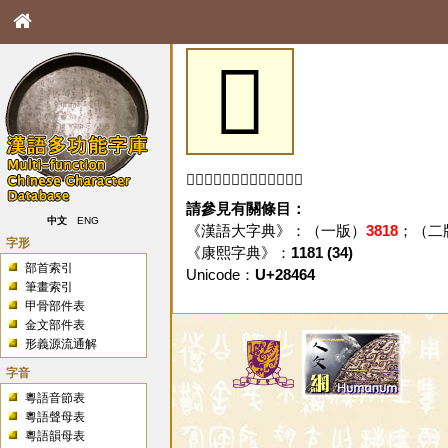
𨑤
「𨑤」字未收錄於本資料庫。
請參見有關條目：
中文
ENG
《漢語大字典》：（一版）
3818
；（二
字形
《康熙字典》：
1181 (34)
部首索引
Unicode：
U+28464
筆畫索引
甲骨部件表
金文部件表
形義源流通解
字音
粵語音節表
粵語聲母表
粵語韻母表