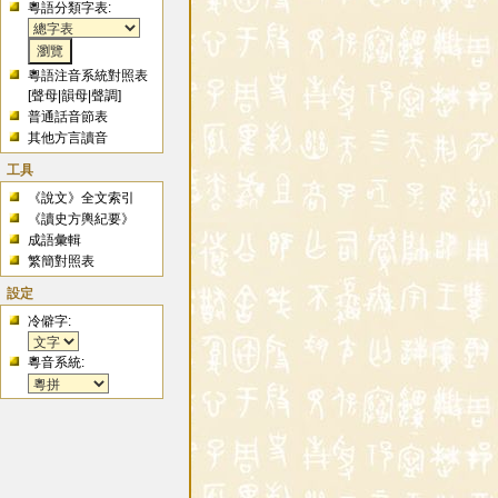
粵語分類字表:
粵語注音系統對照表
[
聲母
|
韻母
|
聲調
]
普通話音節表
其他方言讀音
工具
《說文》全文索引
《讀史方輿紀要》
成語彙輯
繁簡對照表
設定
冷僻字:
粵音系統: