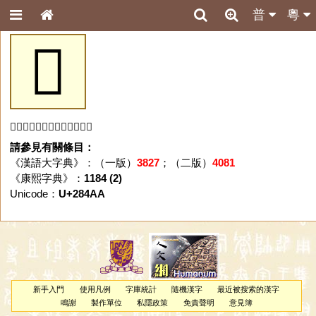
普
粵
𨒪
「𨒪」字未收錄於本資料庫。
請參見有關條目：
《漢語大字典》：（一版）
3827
；（二版）
4081
《康熙字典》：
1184 (2)
Unicode：
U+284AA
新手入門
使用凡例
字庫統計
隨機漢字
最近被搜索的漢字
鳴謝
製作單位
私隱政策
免責聲明
意見簿