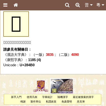
普
粵
𨒰
「𨒰」字未收錄於本資料庫。
請參見有關條目：
《漢語大字典》：（一版）
3835
；（二版）
4090
《康熙字典》：
1185 (4)
Unicode：
U+284B0
新手入門
使用凡例
字庫統計
隨機漢字
最近被搜索的漢字
鳴謝
製作單位
私隱政策
免責聲明
意見簿