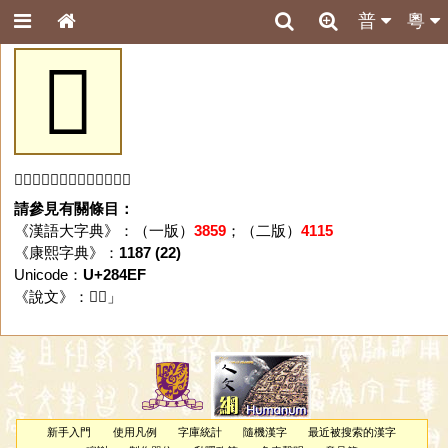
普
粵
𨓯
「𨓯」字未收錄於本資料庫。
請參見有關條目：
《漢語大字典》：（一版）
3859
；（二版）
4115
《康熙字典》：
1187 (22)
Unicode：
U+284EF
《說文》：「
𨓯
」
新手入門
使用凡例
字庫統計
隨機漢字
最近被搜索的漢字