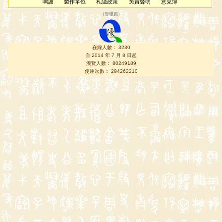
鳴謝
製作單位
私隱政策
免責聲明
意見簿
（
管理員
）
在線人數： 3230
自 2014 年 7 月 8 日起
瀏覽人數： 80249189
使用次數： 294262210