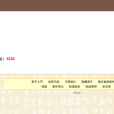
版）
4143
新手入門
使用凡例
字庫統計
隨機漢字
最近被搜索
鳴謝
製作單位
私隱政策
免責聲明
意見簿
（
管理員
）