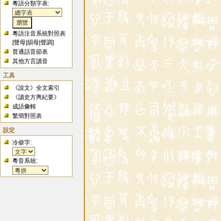
粵語分類字表:
粵語注音系統對照表
[
聲母
|
韻母
|
聲調
]
普通話音節表
其他方言讀音
工具
《說文》全文索引
《讀史方輿紀要》
成語彙輯
繁簡對照表
設定
冷僻字:
粵音系統: