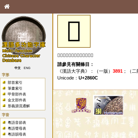
𨘌
「𨘌」字未收錄於本資料庫。
請參見有關條目：
中文
ENG
《漢語大字典》：（一版）
3891
；（二
字形
Unicode：
U+2860C
部首索引
筆畫索引
甲骨部件表
金文部件表
形義源流通解
字音
粵語音節表
粵語聲母表
粵語韻母表