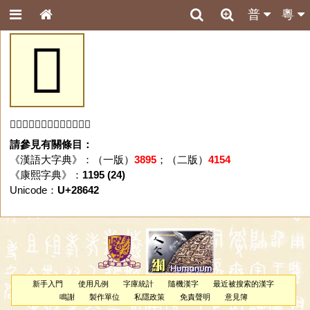
普
粵
𨙂
「𨙂」字未收錄於本資料庫。
請參見有關條目：
《漢語大字典》：（一版）
3895
；（二版）
4154
《康熙字典》：
1195 (24)
Unicode：
U+28642
新手入門
使用凡例
字庫統計
隨機漢字
最近被搜索的漢字
鳴謝
製作單位
私隱政策
免責聲明
意見簿