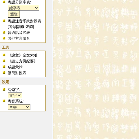
粵語分類字表:
粵語注音系統對照表
[
聲母
|
韻母
|
聲調
]
普通話音節表
其他方言讀音
工具
《說文》全文索引
《讀史方輿紀要》
成語彙輯
繁簡對照表
設定
冷僻字:
粵音系統: