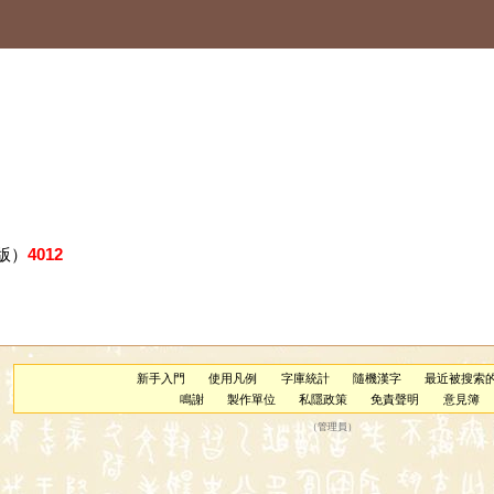
版）
4012
新手入門
使用凡例
字庫統計
隨機漢字
最近被搜索
鳴謝
製作單位
私隱政策
免責聲明
意見簿
（
管理員
）