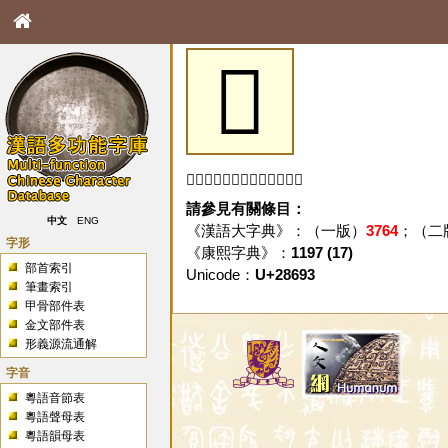
𨚓
「𨚓」字未收錄於本資料庫。
請參見有關條目：
中文
ENG
《漢語大字典》：（一版）
3764
；（二
字形
《康熙字典》：
1197 (17)
部首索引
Unicode：
U+28693
筆畫索引
甲骨部件表
金文部件表
形義源流通解
字音
粵語音節表
粵語聲母表
粵語韻母表