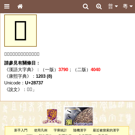
普
粵
𨜷
「𨜷」字未收錄於本資料庫。
請參見有關條目：
《漢語大字典》：（一版）
3790
；（二版）
4040
《康熙字典》：
1203 (8)
Unicode：
U+28737
《說文》：「
𨜷
」
新手入門
使用凡例
字庫統計
隨機漢字
最近被搜索的漢字