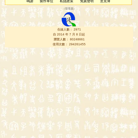
鳴謝
製作單位
私隱政策
免責聲明
意見簿
（
管理員
）
在線人數： 2971
自 2014 年 7 月 8 日起
瀏覽人數： 80248661
使用次數： 294261455