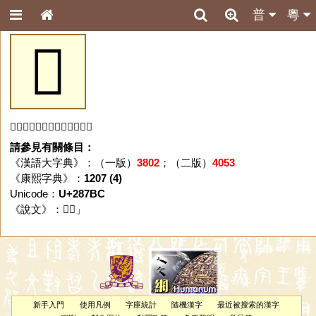
普
粵
𨞼
「𨞼」字未收錄於本資料庫。
請參見有關條目：
《漢語大字典》：（一版）
3802
；（二版）
4053
《康熙字典》：
1207 (4)
Unicode：
U+287BC
《說文》：「
𨞼
」
新手入門
使用凡例
字庫統計
隨機漢字
最近被搜索的漢字