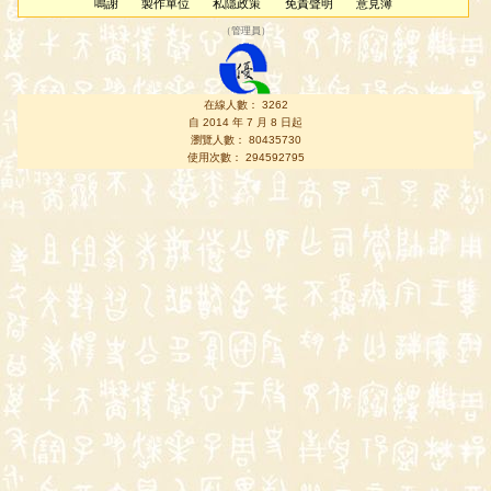
鳴謝
製作單位
私隱政策
免責聲明
意見簿
（
管理員
）
在線人數： 3262
自 2014 年 7 月 8 日起
瀏覽人數： 80435730
使用次數： 294592795