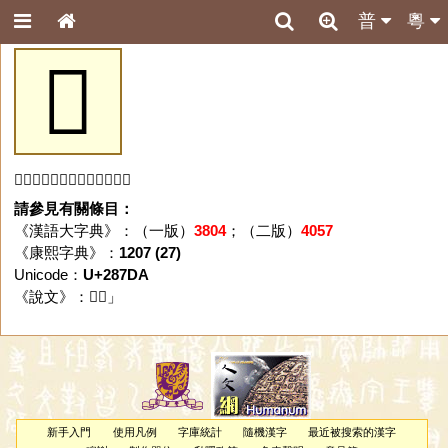
普
粵
𨟚
「𨟚」字未收錄於本資料庫。
請參見有關條目：
《漢語大字典》：（一版）
3804
；（二版）
4057
《康熙字典》：
1207 (27)
Unicode：
U+287DA
《說文》：「
𨟚
」
新手入門
使用凡例
字庫統計
隨機漢字
最近被搜索的漢字