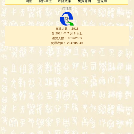
鳴謝
製作單位
私隱政策
免責聲明
意見簿
（
管理員
）
在線人數： 2918
自 2014 年 7 月 8 日起
瀏覽人數： 80262389
使用次數： 294285346