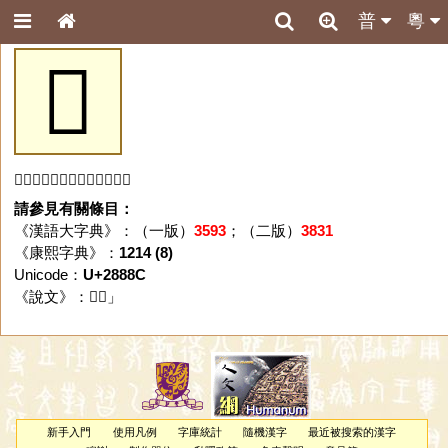
普
粵
𨢌
「𨢌」字未收錄於本資料庫。
請參見有關條目：
《漢語大字典》：（一版）
3593
；（二版）
3831
《康熙字典》：
1214 (8)
Unicode：
U+2888C
《說文》：「
𨢌
」
新手入門
使用凡例
字庫統計
隨機漢字
最近被搜索的漢字