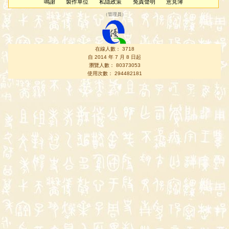
鳴謝
製作單位
私隱政策
免責聲明
意見簿
（
管理員
）
在線人數： 3718
自 2014 年 7 月 8 日起
瀏覽人數： 80373053
使用次數： 294482181