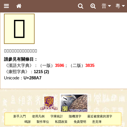
普
粵
𨢧
「𨢧」字未收錄於本資料庫。
請參見有關條目：
《漢語大字典》：（一版）
3596
；（二版）
3835
《康熙字典》：
1215 (2)
Unicode：
U+288A7
新手入門
使用凡例
字庫統計
隨機漢字
最近被搜索的漢字
鳴謝
製作單位
私隱政策
免責聲明
意見簿