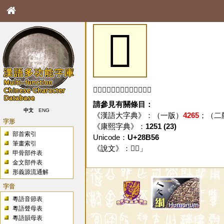
𨭖
「𨭖」字未收錄於本資料庫。
請參見有關條目：
中文
ENG
《漢語大字典》：（一版）
4265
；（二
字形
《康熙字典》：
1251 (23)
部首索引
Unicode：
U+28B56
筆畫索引
《說文》：「
𨭖
」
甲骨部件表
金文部件表
形義源流通解
字音
粵語音節表
粵語聲母表
粵語韻母表