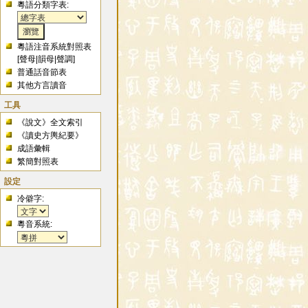
粵語分類字表:
粵語注音系統對照表
[
聲母
|
韻母
|
聲調
]
普通話音節表
其他方言讀音
工具
《說文》全文索引
《讀史方輿紀要》
成語彙輯
繁簡對照表
設定
冷僻字:
粵音系統: