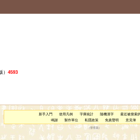
版）
4593
新手入門
使用凡例
字庫統計
隨機漢字
最近被搜索
鳴謝
製作單位
私隱政策
免責聲明
意見簿
（
管理員
）