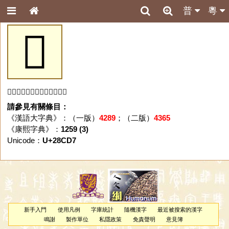
普
粵
𨳗
「𨳗」字未收錄於本資料庫。
請參見有關條目：
《漢語大字典》：（一版）
4289
；（二版）
4365
《康熙字典》：
1259 (3)
Unicode：
U+28CD7
新手入門
使用凡例
字庫統計
隨機漢字
最近被搜索的漢字
鳴謝
製作單位
私隱政策
免責聲明
意見簿