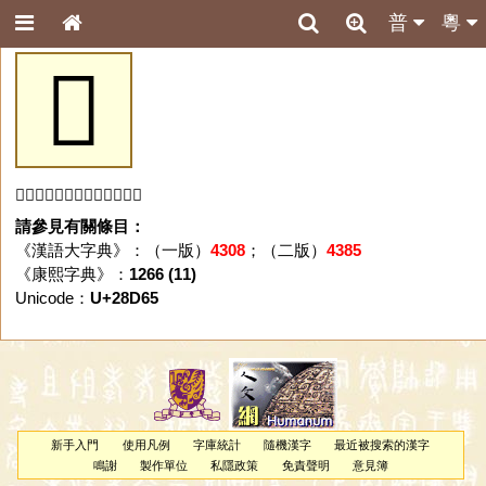
普
粵
𨵥
「𨵥」字未收錄於本資料庫。
請參見有關條目：
《漢語大字典》：（一版）
4308
；（二版）
4385
《康熙字典》：
1266 (11)
Unicode：
U+28D65
新手入門
使用凡例
字庫統計
隨機漢字
最近被搜索的漢字
鳴謝
製作單位
私隱政策
免責聲明
意見簿