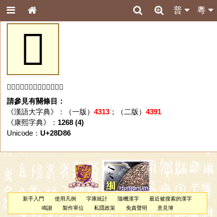
普
粵
𨶆
「𨶆」字未收錄於本資料庫。
請參見有關條目：
《漢語大字典》：（一版）
4313
；（二版）
4391
《康熙字典》：
1268 (4)
Unicode：
U+28D86
新手入門
使用凡例
字庫統計
隨機漢字
最近被搜索的漢字
鳴謝
製作單位
私隱政策
免責聲明
意見簿