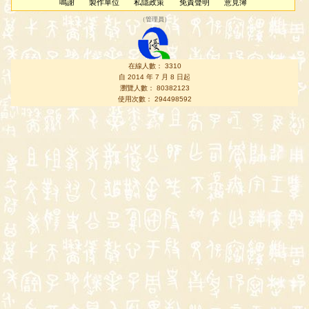
鳴謝
製作單位
私隱政策
免責聲明
意見簿
（
管理員
）
在線人數： 3310
自 2014 年 7 月 8 日起
瀏覽人數： 80382123
使用次數： 294498592