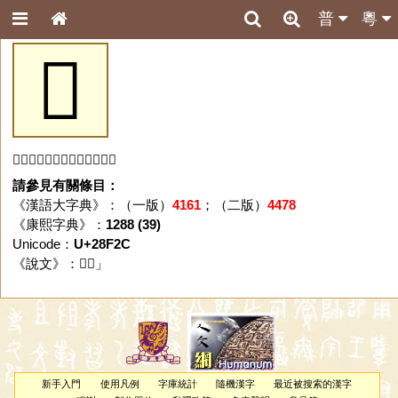
普
粵
𨼬
「𨼬」字未收錄於本資料庫。
請參見有關條目：
《漢語大字典》：（一版）
4161
；（二版）
4478
《康熙字典》：
1288 (39)
Unicode：
U+28F2C
《說文》：「
𨼬
」
新手入門
使用凡例
字庫統計
隨機漢字
最近被搜索的漢字