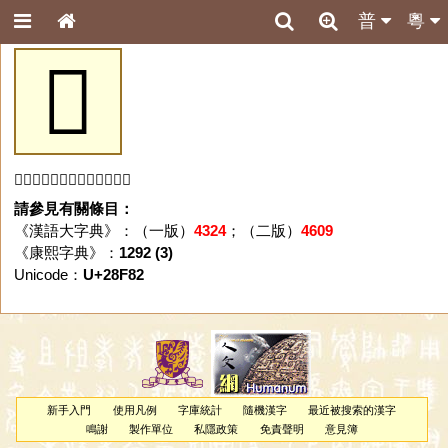
普
粵
𨾂
「𨾂」字未收錄於本資料庫。
請參見有關條目：
《漢語大字典》：（一版）
4324
；（二版）
4609
《康熙字典》：
1292 (3)
Unicode：
U+28F82
新手入門
使用凡例
字庫統計
隨機漢字
最近被搜索的漢字
鳴謝
製作單位
私隱政策
免責聲明
意見簿