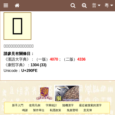
普
粵
𩃾
「𩃾」字未收錄於本資料庫。
請參見有關條目：
《漢語大字典》：（一版）
4070
；（二版）
4336
《康熙字典》：
1304 (33)
Unicode：
U+290FE
新手入門
使用凡例
字庫統計
隨機漢字
最近被搜索的漢字
鳴謝
製作單位
私隱政策
免責聲明
意見簿