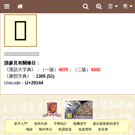
普
粵
𩅄
「𩅄」字未收錄於本資料庫。
請參見有關條目：
《漢語大字典》：（一版）
4075
；（二版）
4342
《康熙字典》：
1305 (51)
Unicode：
U+29144
新手入門
使用凡例
字庫統計
隨機漢字
最近被搜索的漢字
鳴謝
製作單位
私隱政策
免責聲明
意見簿