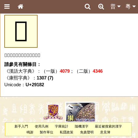
普
粵
𩆂
「𩆂」字未收錄於本資料庫。
請參見有關條目：
《漢語大字典》：（一版）
4079
；（二版）
4346
《康熙字典》：
1307 (7)
Unicode：
U+29182
新手入門
使用凡例
字庫統計
隨機漢字
最近被搜索的漢字
鳴謝
製作單位
私隱政策
免責聲明
意見簿