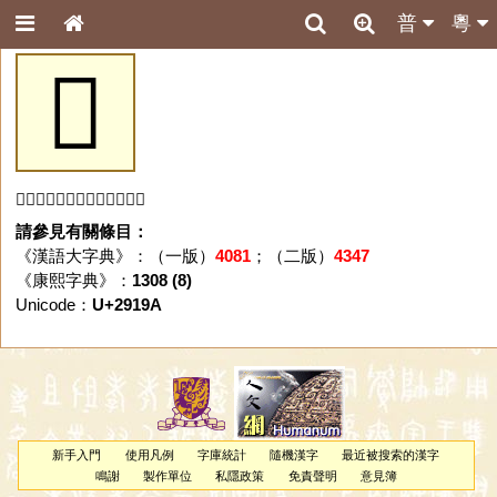
普
粵
𩆚
「𩆚」字未收錄於本資料庫。
請參見有關條目：
《漢語大字典》：（一版）
4081
；（二版）
4347
《康熙字典》：
1308 (8)
Unicode：
U+2919A
新手入門
使用凡例
字庫統計
隨機漢字
最近被搜索的漢字
鳴謝
製作單位
私隱政策
免責聲明
意見簿