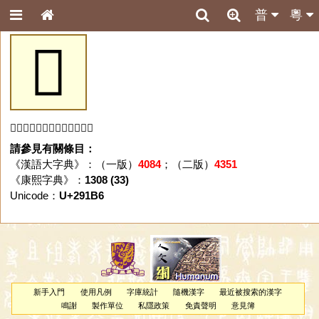
普
粵
𩆶
「𩆶」字未收錄於本資料庫。
請參見有關條目：
《漢語大字典》：（一版）
4084
；（二版）
4351
《康熙字典》：
1308 (33)
Unicode：
U+291B6
新手入門
使用凡例
字庫統計
隨機漢字
最近被搜索的漢字
鳴謝
製作單位
私隱政策
免責聲明
意見簿